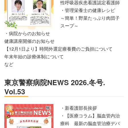
性呼吸器疾患看護認定看護師
・管理栄養士の健康レシピ
～簡単！野菜たっぷり肉団子
スープ～
・病院からのお知らせ
健康講座開催のお知らせ
【12月1日より】時間外選定療養費のご負担について
年末年始の診療体制について
など
東京警察病院NEWS 2026.冬号.
Vol.53
・新看護部長挨拶
・【医療コラム】脳血管内治
療科 最新の脳血管治療デバ