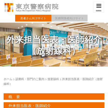
患者さん向けサイト
医療関係者向けサイト
外来担当医表・医師紹介
（放射線科）
ホーム
>
診療科・部門のご案内
>
放射線科
>
外来担当医表・医師紹介（放射
線科）
概 要
外来担当医表・医師紹介