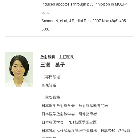
induced apoptosis through p53 inhibition in MOLT-4
cells.
Sasano N, et al, J Radiat Res. 2007 Nov;48(6):495-
503.
放射線科 主任医長
三瀬 葉子
［専門領域］
画像診断
［主な資格］
日本医学放射線学会 放射線診断専門医
日本医学放射線学会 研修指導者
日本核医学会 PET核医学認定医
日本乳がん検診精度管理中央機構 検診ﾏﾝﾓｸﾞﾗﾌｨ読影