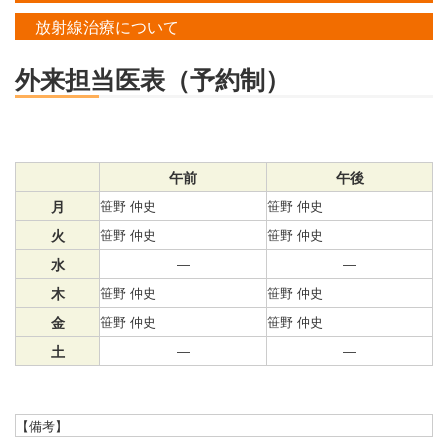
放射線治療について
外来担当医表（予約制）
午前
午後
月
笹野 仲史
笹野 仲史
火
笹野 仲史
笹野 仲史
水
―
―
木
笹野 仲史
笹野 仲史
金
笹野 仲史
笹野 仲史
土
―
―
【備考】