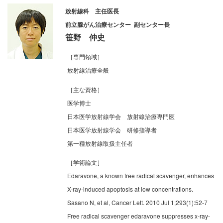
放射線科 主任医長
前立腺がん治療センター 副センター長
笹野 仲史
［専門領域］
放射線治療全般
［主な資格］
医学博士
日本医学放射線学会 放射線治療専門医
日本医学放射線学会 研修指導者
第一種放射線取扱主任者
［学術論文］
Edaravone, a known free radical scavenger, enhances
X-ray-induced apoptosis at low concentrations.
Sasano N, et al, Cancer Lett. 2010 Jul 1;293(1):52-7
Free radical scavenger edaravone suppresses x-ray-