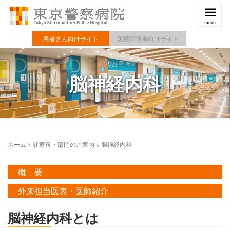
患者さん向けサイト
医療関係者向けサイト
脳神経内科
ホーム
>
診療科・部門のご案内
>
脳神経内科
概 要
外来担当医表・医師紹介
脳神経内科とは