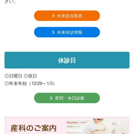
さい。
外来担当医表
外来休診情報
休診日
◎日曜日 ◎祝日
◎年末年始（12/29～1/3）
夜間・休日診療