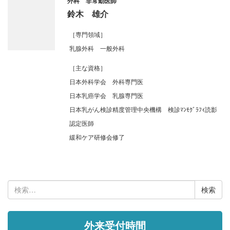
外科 非常勤医師
鈴木 雄介
［専門領域］
乳腺外科 一般外科
［主な資格］
日本外科学会 外科専門医
日本乳癌学会 乳腺専門医
日本乳がん検診精度管理中央機構 検診ﾏﾝﾓｸﾞﾗﾌｨ読影
認定医師
緩和ケア研修会修了
検
索:
外来受付時間