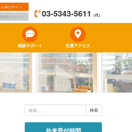
さん向けサイト
03-5343-5611
（代）
係者向けサイト
相談サポート
交通アクセス
検
索:
外来受付時間