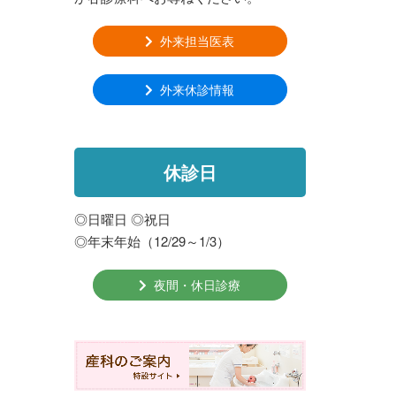
外来担当医表
外来休診情報
休診日
◎日曜日 ◎祝日
◎年末年始（12/29～1/3）
夜間・休日診療