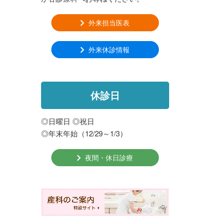
外来担当医表
外来休診情報
休診日
◎日曜日 ◎祝日
◎年末年始（12/29～1/3）
夜間・休日診療