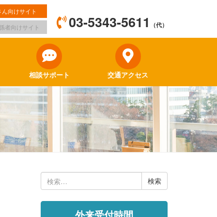
さん向けサイト
03-5343-5611
（代）
係者向けサイト
相談サポート
交通アクセス
検
索:
外来受付時間