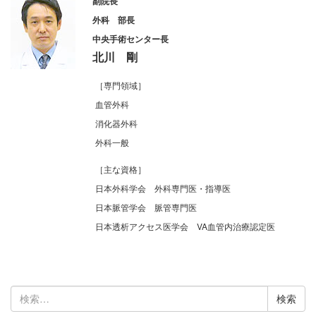
副院長
外科 部長
中央手術センター長
北川 剛
［専門領域］
血管外科
消化器外科
外科一般
［主な資格］
日本外科学会 外科専門医・指導医
日本脈管学会 脈管専門医
日本透析アクセス医学会 VA血管内治療認定医
検
索: