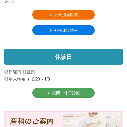
さい。
外来担当医表
外来休診情報
休診日
◎日曜日 ◎祝日
◎年末年始（12/29～1/3）
夜間・休日診療