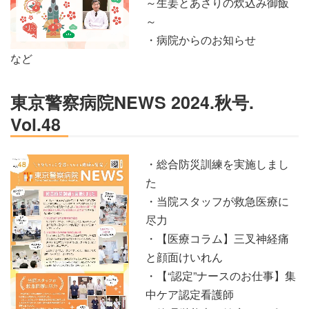
～生姜とあさりの炊込み御飯
～
・病院からのお知らせ
など
東京警察病院NEWS 2024.秋号.
Vol.48
・総合防災訓練を実施しまし
た
・当院スタッフが救急医療に
尽力
・【医療コラム】三叉神経痛
と顔面けいれん
・【“認定”ナースのお仕事】集
中ケア認定看護師