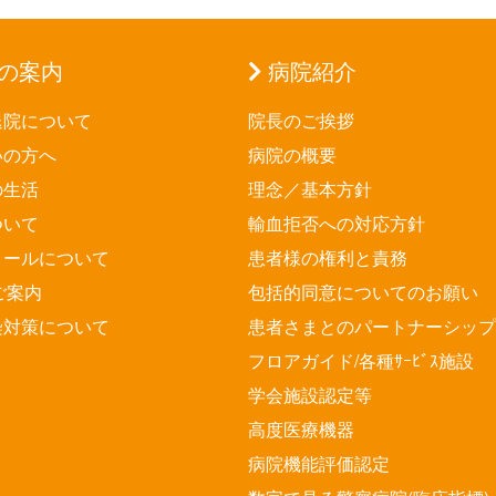
の案内
病院紹介
退院について
院長のご挨拶
いの方へ
病院の概要
の生活
理念／基本方針
ついて
輸血拒否への対応方針
メールについて
患者様の権利と責務
ご案内
包括的同意についてのお願い
染対策について
患者さまとのパートナーシップ
フロアガイド/各種ｻｰﾋﾞｽ施設
学会施設認定等
高度医療機器
病院機能評価認定