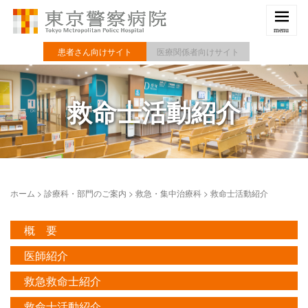
患者さん向けサイト
医療関係者向けサイト
救命士活動紹介
ホーム
>
診療科・部門のご案内
>
救急・集中治療科
>
救命士活動紹介
概 要
医師紹介
救急救命士紹介
救命士活動紹介