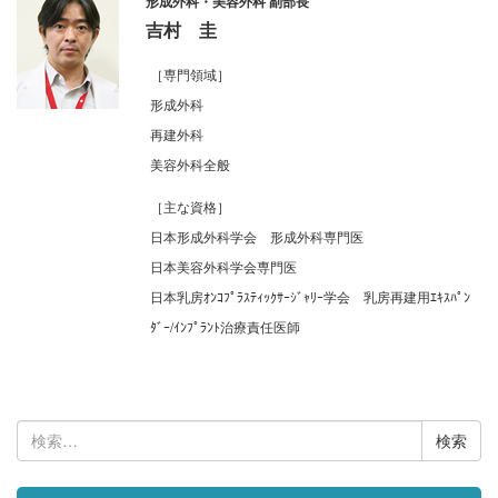
形成外科・美容外科 副部長
吉村 圭
［専門領域］
形成外科
再建外科
美容外科全般
［主な資格］
日本形成外科学会 形成外科専門医
日本美容外科学会専門医
日本乳房ｵﾝｺﾌﾟﾗｽﾃｨｯｸｻｰｼﾞｬﾘｰ学会 乳房再建用ｴｷｽﾊﾟﾝ
ﾀﾞｰ/ｲﾝﾌﾟﾗﾝﾄ治療責任医師
検
索: