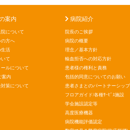
の案内
病院紹介
退院について
院長のご挨拶
いの方へ
病院の概要
の生活
理念／基本方針
ついて
輸血拒否への対応方針
メールについて
患者様の権利と責務
ご案内
包括的同意についてのお願い
染対策について
患者さまとのパートナーシップ
フロアガイド/各種ｻｰﾋﾞｽ施設
学会施設認定等
高度医療機器
病院機能評価認定